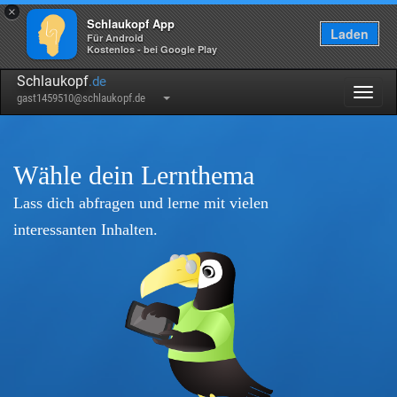
×
Schlaukopf App
Laden
Für Android
Kostenlos - bei Google Play
Schlaukopf
.de
Togg
gast1459510@schlaukopf.de
navig
Wähle dein Lernthema
Lass dich abfragen und lerne mit vielen
interessanten Inhalten.