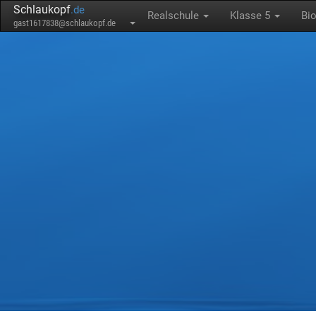
Schlaukopf
.de
Realschule
Klasse 5
Bi
gast1617838@schlaukopf.de