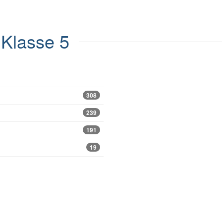
Klasse 5
308
239
191
19