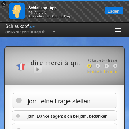
×
Schlaukopf App
Laden
Für Android
Kostenlos - bei Google Play
Schlaukopf
.de
Togg
gast242099@schlaukopf.de
navig
dire merci à qn.
jdm. eine Frage stellen
jdm. Danke sagen; sich bei jdm. bedanken