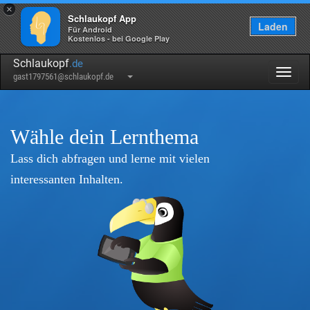
×
Schlaukopf App
Laden
Für Android
Kostenlos - bei Google Play
Schlaukopf
.de
Togg
gast1797561@schlaukopf.de
navig
Wähle dein Lernthema
Lass dich abfragen und lerne mit vielen
interessanten Inhalten.