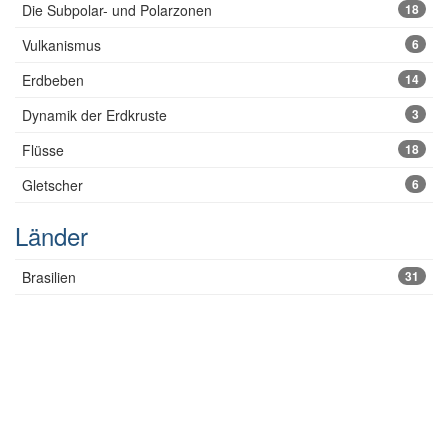
Die Subpolar- und Polarzonen
18
Vulkanismus
6
Erdbeben
14
Dynamik der Erdkruste
3
Flüsse
18
Gletscher
6
Länder
Brasilien
31