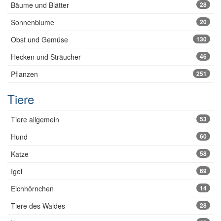
Bäume und Blätter
28
Sonnenblume
20
Obst und Gemüse
130
Hecken und Sträucher
46
Pflanzen
251
Tiere
Tiere allgemein
53
Hund
60
Katze
58
Igel
69
Eichhörnchen
14
Tiere des Waldes
28