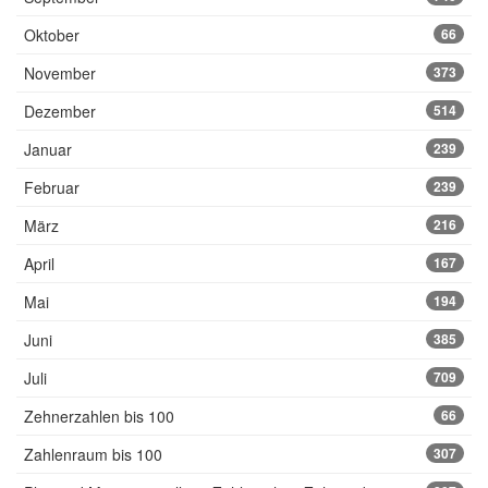
Oktober
66
November
373
Dezember
514
Januar
239
Februar
239
März
216
April
167
Mai
194
Juni
385
Juli
709
Zehnerzahlen bis 100
66
Zahlenraum bis 100
307