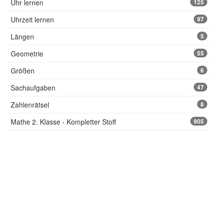
Uhr lernen
125
Uhrzeit lernen
97
Längen
5
Geometrie
55
Größen
6
Sachaufgaben
47
Zahlenrätsel
8
Mathe 2. Klasse - Kompletter Stoff
905