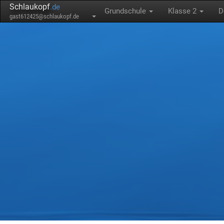
Schlaukopf
.de
Grundschule
Klasse 2
D
gast612425@schlaukopf.de