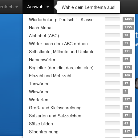
Wähle dein Lernthema aus!
eutsch
Auswahl
Wiederholung: Deutsch 1. Klasse
1493
Nach Monat
2155
Wähle dein Lern
Alphabet (ABC)
38
Wörter nach dem ABC ordnen
Lass dich abfragen und lerne
55
Selbstlaute, Mitlaute und Umlaute
251
interessanten Inhalten.
Namenwörter
97
Begleiter (der, die, das, ein, eine)
155
Einzahl und Mehrzahl
109
Tunwörter
17
Wiewörter
5
Wortarten
357
Groß- und Kleinschreibung
57
Satzarten und Satzzeichen
171
Sätze bilden
45
Silbentrennung
117