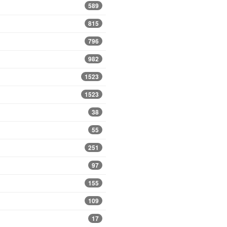
589
815
796
982
1523
1523
38
55
251
97
155
109
17