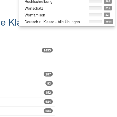
Rechtschreibung
162
Wortschatz
210
Wortfamilien
22
le
Klasse 2
Deutsch 2. Klasse - Alle Übungen
1968
1493
287
93
152
684
684