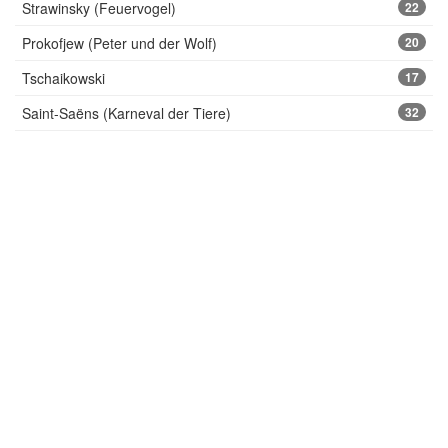
Strawinsky (Feuervogel)
22
Prokofjew (Peter und der Wolf)
20
Tschaikowski
17
Saint-Saëns (Karneval der Tiere)
32