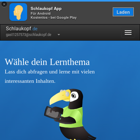
×
Schlaukopf App
Laden
Für Android
Kostenlos - bei Google Play
Schlaukopf
.de
Togg
gast1257573@schlaukopf.de
navig
Wähle dein Lernthema
Lass dich abfragen und lerne mit vielen
interessanten Inhalten.