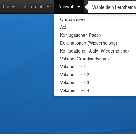
Wähle dein Lernthema
Latein
2. Lernjahr
Auswahl
Grundwissen
AcI
Wähle dein Lern
Konjugationen Passiv
Deklinationen (Wiederholung)
Lass dich abfragen und lerne
Konjugationen Aktiv (Wiederholung)
interessanten Inhalten.
Vokabel-Grundwortschatz
Vokabeln Teil 1
Vokabeln Teil 2
Vokabeln Teil 3
Vokabeln Teil 4