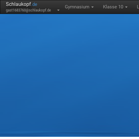
Schlaukopf
.de
Gymnasium
Klasse 10
gast1683760@schlaukopf.de