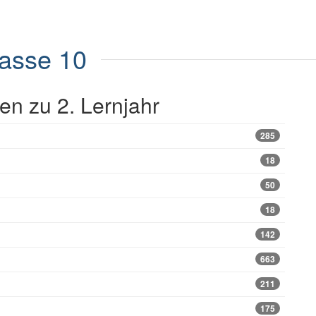
lasse 10
n zu 2. Lernjahr
285
18
50
18
142
663
211
175