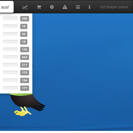
 aus!
102 Nutzer online
285
18
thema
50
 mit vielen
18
142
663
211
175
196
171