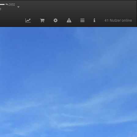
2652
e
41 Nutzer online