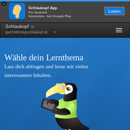
×
Schlaukopf App
Laden
Für Android
Kostenlos - bei Google Play
Schlaukopf
.de
Togg
gast1048326@schlaukopf.de
navig
Wähle dein Lernthema
Lass dich abfragen und lerne mit vielen
interessanten Inhalten.