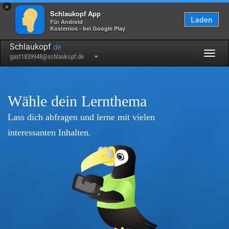
×
Schlaukopf App
Laden
Für Android
Kostenlos - bei Google Play
Schlaukopf
.de
Togg
gast1839948@schlaukopf.de
navig
Wähle dein Lernthema
Lass dich abfragen und lerne mit vielen
interessanten Inhalten.