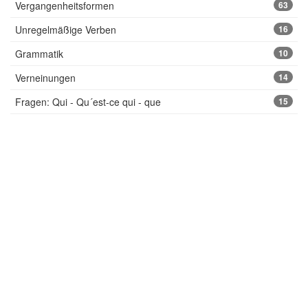
Vergangenheitsformen
63
Unregelmäßige Verben
16
Grammatik
10
Verneinungen
14
Fragen: Qui - Qu´est-ce qui - que
15