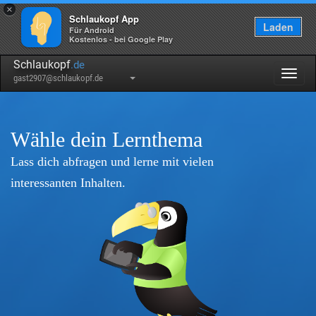
×
Schlaukopf App
Laden
Für Android
Kostenlos - bei Google Play
Schlaukopf
.de
Togg
gast2907@schlaukopf.de
navig
Wähle dein Lernthema
Lass dich abfragen und lerne mit vielen
interessanten Inhalten.