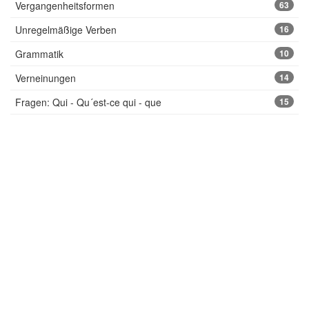
Vergangenheitsformen
63
Unregelmäßige Verben
16
Grammatik
10
Verneinungen
14
Fragen: Qui - Qu´est-ce qui - que
15