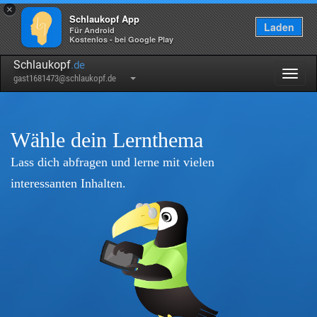
×
Schlaukopf App
Laden
Für Android
Kostenlos - bei Google Play
Schlaukopf
.de
Togg
gast1681473@schlaukopf.de
navig
Wähle dein Lernthema
Lass dich abfragen und lerne mit vielen
interessanten Inhalten.