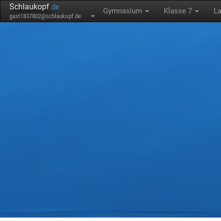
Schlaukopf
.de
Gymnasium
Klasse 7
La
gast1837802@schlaukopf.de