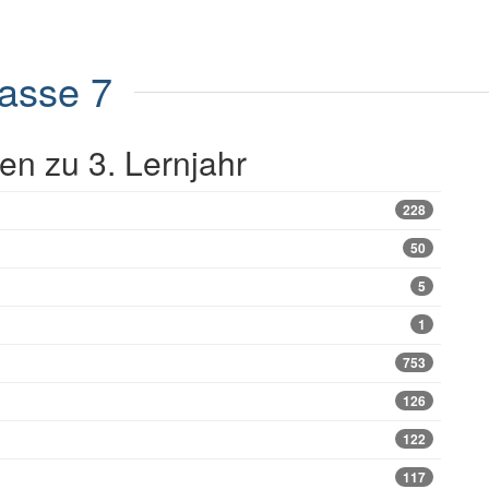
lasse 7
n zu 3. Lernjahr
228
50
5
1
753
126
122
117