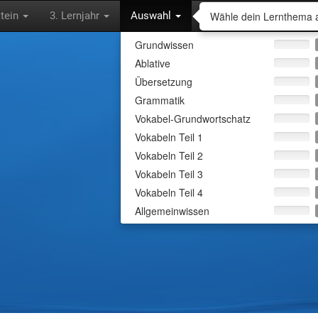
Wähle dein Lernthema 
tein
3. Lernjahr
Auswahl
Grundwissen
Ablative
Wähle dein Lern
Übersetzung
Grammatik
Lass dich abfragen und lerne
Vokabel-Grundwortschatz
interessanten Inhalten.
Vokabeln Teil 1
Vokabeln Teil 2
Vokabeln Teil 3
Vokabeln Teil 4
Allgemeinwissen