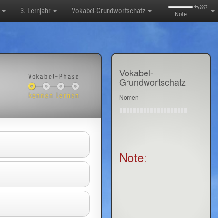
2997
n
3. Lernjahr
Vokabel-Grundwortschatz
Note
Vokabel-
Grundwortschatz
Nomen
Note: