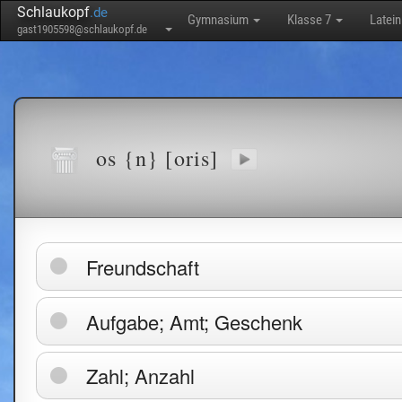
Schlaukopf
.de
Gymnasium
Klasse 7
Latei
gast1905598@schlaukopf.de
os {n} [oris]
Freundschaft
Aufgabe; Amt; Geschenk
Zahl; Anzahl