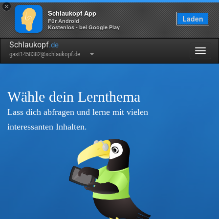
×
Schlaukopf App
Laden
Für Android
Kostenlos - bei Google Play
Schlaukopf
.de
Togg
gast1458382@schlaukopf.de
navig
Wähle dein Lernthema
Lass dich abfragen und lerne mit vielen
interessanten Inhalten.