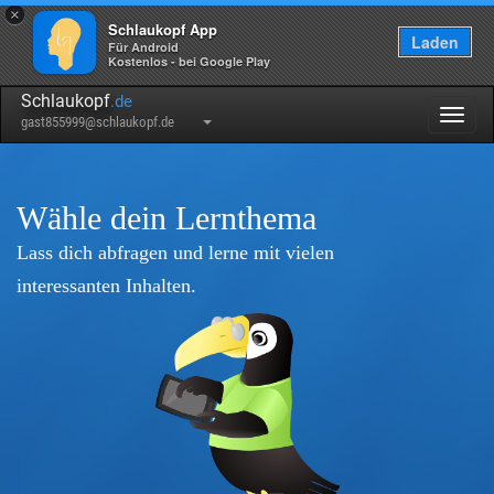
×
Schlaukopf App
Laden
Für Android
Kostenlos - bei Google Play
Schlaukopf
.de
Togg
gast855999@schlaukopf.de
navig
Wähle dein Lernthema
Lass dich abfragen und lerne mit vielen
interessanten Inhalten.