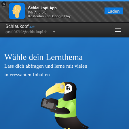
×
Schlaukopf App
Laden
Für Android
Kostenlos - bei Google Play
Schlaukopf
.de
Togg
gast1067102@schlaukopf.de
navig
Wähle dein Lernthema
Lass dich abfragen und lerne mit vielen
interessanten Inhalten.