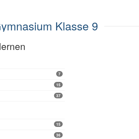
ymnasium
Klasse 9
 lernen
7
15
37
15
36