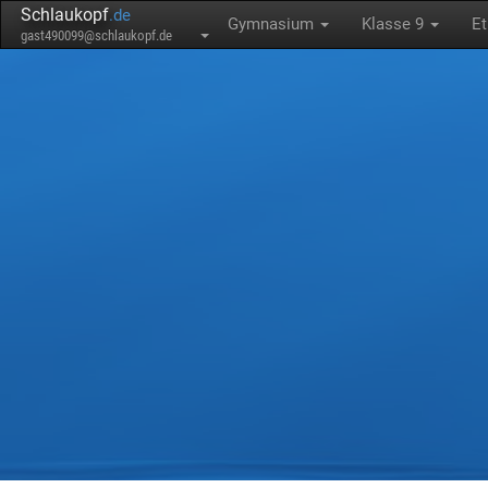
Schlaukopf
.de
Gymnasium
Klasse 9
Et
gast490099@schlaukopf.de