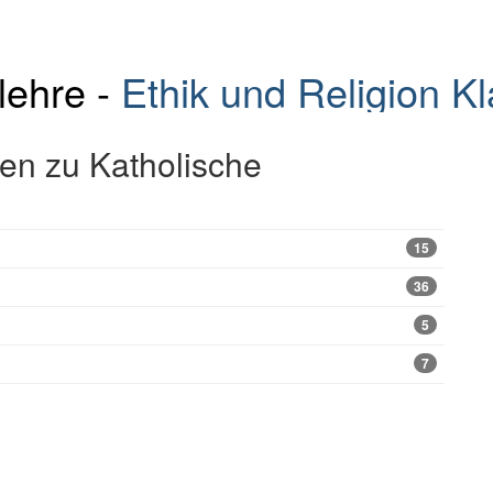
lehre -
Ethik und Religion K
en zu Katholische
15
36
5
7