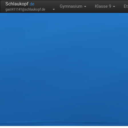
Schlaukopf
.de
Gymnasium
Klasse 9
Et
gast411141@schlaukopf.de