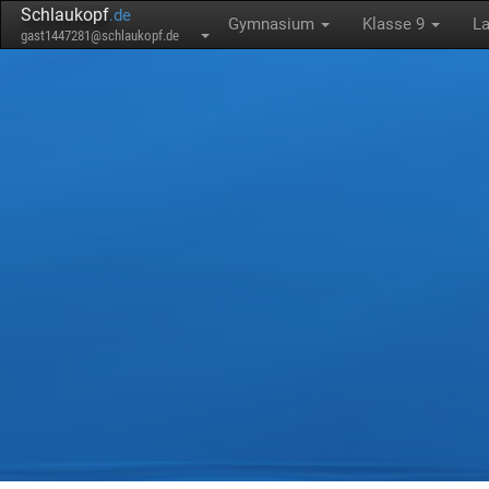
Schlaukopf
.de
Gymnasium
Klasse 9
La
gast1447281@schlaukopf.de