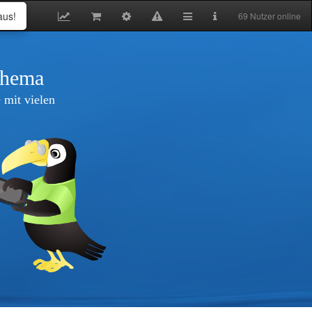
aus!
69 Nutzer online
thema
 mit vielen