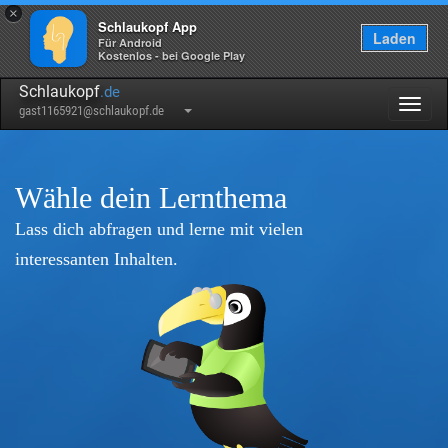
×
Schlaukopf App
Laden
Für Android
Kostenlos - bei Google Play
Schlaukopf
.de
Togg
gast1165921@schlaukopf.de
navig
Wähle dein Lernthema
Lass dich abfragen und lerne mit vielen
interessanten Inhalten.