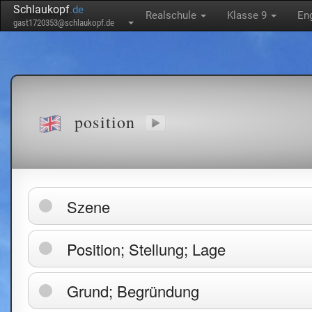
Schlaukopf
.de
Realschule
Klasse 9
En
gast1720353@schlaukopf.de
position
Szene
Position; Stellung; Lage
Grund; Begründung