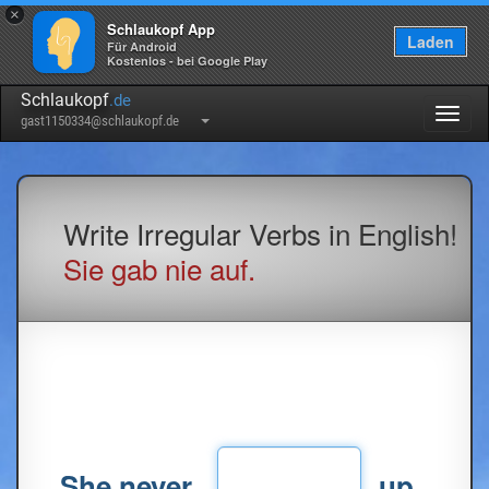
×
Schlaukopf App
Laden
Für Android
Kostenlos - bei Google Play
Schlaukopf
.de
Togg
gast1150334@schlaukopf.de
navig
Write Irregular Verbs in English!
Sie gab nie auf.
She never
up.