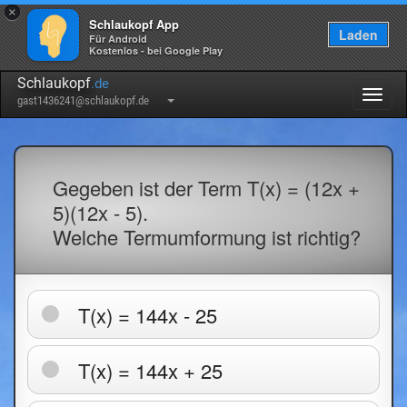
×
Schlaukopf App
Laden
Für Android
Kostenlos - bei Google Play
Schlaukopf
.de
Togg
gast1436241@schlaukopf.de
navig
Gegeben ist der Term T(x) = (12x +
5)(12x - 5).
Welche Termumformung ist richtig?
T(x) = 144x - 25
T(x) = 144x + 25