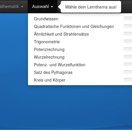
Wähle dein Lernthema aus!
athematik
Auswahl
Grundwissen
Quadratische Funktionen und Gleichungen
Wähle dein Lern
Ähnlichkeit und Strahlensätze
Trigonometrie
Lass dich abfragen und lerne
Potenzrechnung
interessanten Inhalten.
Wurzelrechnung
Potenz- und Wurzelfunktion
Satz des Pythagoras
Kreis und Körper