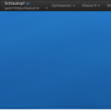
Schlaukopf
.de
Gymnasium
Klasse 9
M
gast477036@schlaukopf.de