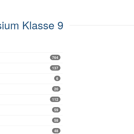
ium
Klasse 9
764
137
6
20
112
59
58
48