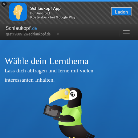
×
Schlaukopf App
Laden
Für Android
Kostenlos - bei Google Play
Schlaukopf
.de
Togg
gast1900512@schlaukopf.de
navig
Wähle dein Lernthema
Lass dich abfragen und lerne mit vielen
interessanten Inhalten.