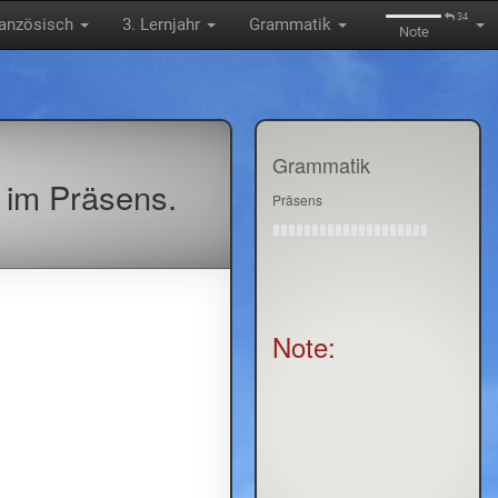
34
ranzösisch
3. Lernjahr
Grammatik
Note
Grammatik
im Präsens.
Präsens
Note: