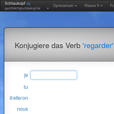
Schlaukopf
.de
Gymnasium
Klasse 9
F
gast354419@schlaukopf.de
Konjugiere das Verb
'regarder'
je
tu
il/elle/on
nous