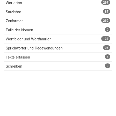
Wortarten
297
Satzlehre
87
Zeitformen
262
Fälle der Nomen
0
Wortfelder und Wortfamilien
137
Sprichwörter und Redewendungen
96
Texte erfassen
6
Schreiben
0