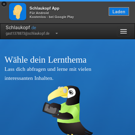
×
Schlaukopf App
Laden
Für Android
Kostenlos - bei Google Play
Schlaukopf
.de
Togg
gast1378873@schlaukopf.de
navig
Wähle dein Lernthema
Lass dich abfragen und lerne mit vielen
interessanten Inhalten.