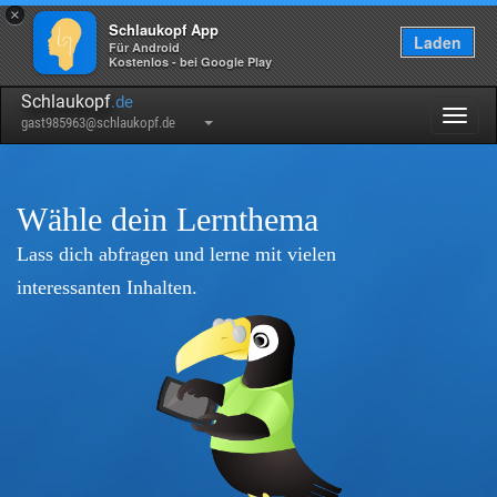
×
Schlaukopf App
Laden
Für Android
Kostenlos - bei Google Play
Schlaukopf
.de
Togg
gast985963@schlaukopf.de
navig
Wähle dein Lernthema
Lass dich abfragen und lerne mit vielen
interessanten Inhalten.