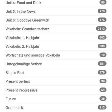
Unit 4: Food and Drink
86
Unit 5: In the News
170
Unit 6: Goodbye Greenwich
176
Vokabeln: Grundwortschatz
2113
Vokabeln: 1. Halbjahr
602
Vokabeln: 2. Halbjahr
330
Wortschatz und sonstige Vokabeln
10
Unregelmäßige Verben
181
Simple Past
379
Present perfect
38
Present Progressive
54
Future
36
Grammatik
112