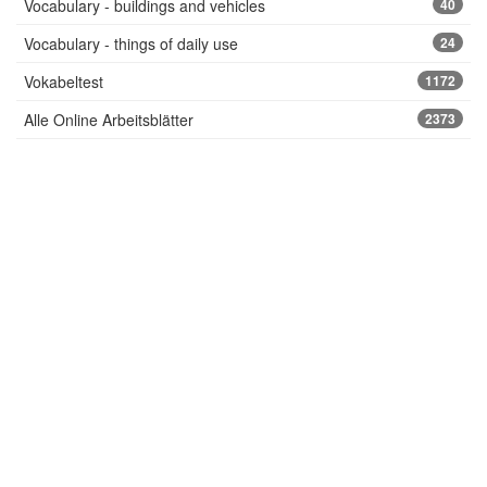
Vocabulary - buildings and vehicles
40
Vocabulary - things of daily use
24
Vokabeltest
1172
Alle Online Arbeitsblätter
2373