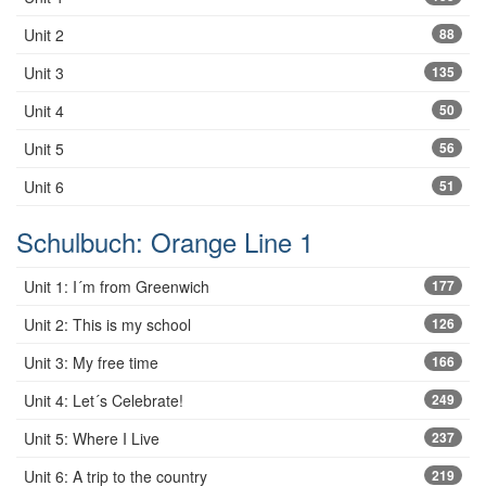
Unit 2
88
Unit 3
135
Unit 4
50
Unit 5
56
Unit 6
51
Schulbuch: Orange Line 1
Unit 1: I´m from Greenwich
177
Unit 2: This is my school
126
Unit 3: My free time
166
Unit 4: Let´s Celebrate!
249
Unit 5: Where I Live
237
Unit 6: A trip to the country
219