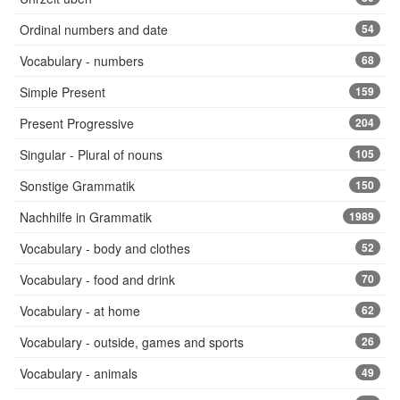
Ordinal numbers and date
54
Vocabulary - numbers
68
Simple Present
159
Present Progressive
204
Singular - Plural of nouns
105
Sonstige Grammatik
150
Nachhilfe in Grammatik
1989
Vocabulary - body and clothes
52
Vocabulary - food and drink
70
Vocabulary - at home
62
Vocabulary - outside, games and sports
26
Vocabulary - animals
49