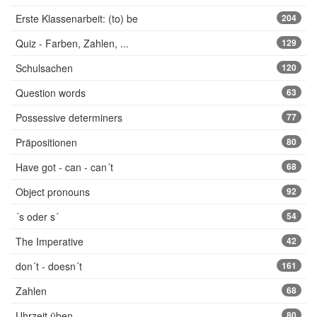
Erste Klassenarbeit: (to) be
204
Quiz - Farben, Zahlen, ...
129
Schulsachen
120
Question words
63
Possessive determiners
77
Präpositionen
80
Have got - can - can´t
68
Object pronouns
92
´s oder s´
54
The Imperative
42
don´t - doesn´t
161
Zahlen
68
Uhrzeit üben
80