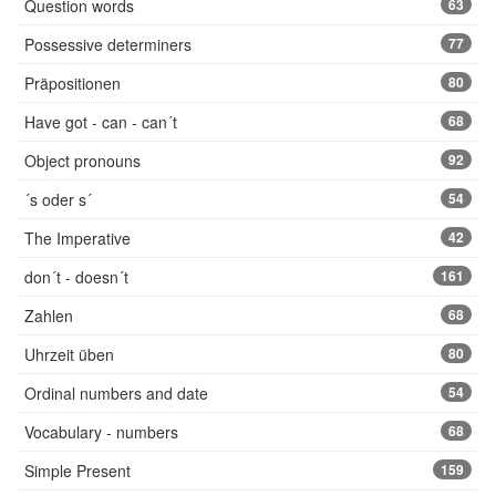
Question words
63
Possessive determiners
77
Präpositionen
80
Have got - can - can´t
68
Object pronouns
92
´s oder s´
54
The Imperative
42
don´t - doesn´t
161
Zahlen
68
Uhrzeit üben
80
Ordinal numbers and date
54
Vocabulary - numbers
68
Simple Present
159