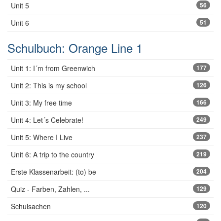
Unit 5
56
Unit 6
51
Schulbuch: Orange Line 1
Unit 1: I´m from Greenwich
177
Unit 2: This is my school
126
Unit 3: My free time
166
Unit 4: Let´s Celebrate!
249
Unit 5: Where I Live
237
Unit 6: A trip to the country
219
Erste Klassenarbeit: (to) be
204
Quiz - Farben, Zahlen, ...
129
Schulsachen
120