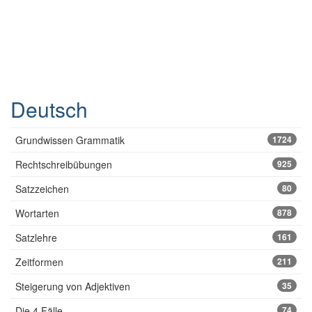
Deutsch
Grundwissen Grammatik
1724
Rechtschreibübungen
925
Satzzeichen
80
Wortarten
878
Satzlehre
161
Zeitformen
211
Steigerung von Adjektiven
35
Die 4 Fälle
74