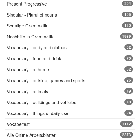
Present Progressive
204
Singular - Plural of nouns
105
Sonstige Grammatik
150
Nachhilfe in Grammatik
1989
Vocabulary - body and clothes
52
Vocabulary - food and drink
70
Vocabulary - at home
62
Vocabulary - outside, games and sports
26
Vocabulary - animals
49
Vocabulary - buildings and vehicles
40
Vocabulary - things of daily use
24
Vokabeltest
1172
Alle Online Arbeitsblätter
2373