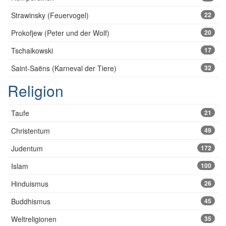
Strawinsky (Feuervogel)
22
Prokofjew (Peter und der Wolf)
20
Tschaikowski
17
Saint-Saëns (Karneval der Tiere)
32
Religion
Taufe
21
Christentum
49
Judentum
172
Islam
100
Hinduismus
26
Buddhismus
45
Weltreligionen
35