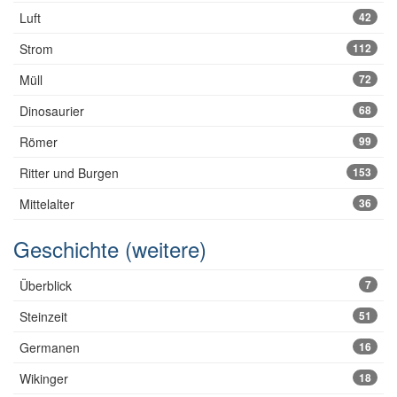
Luft
42
Strom
112
Müll
72
Dinosaurier
68
Römer
99
Ritter und Burgen
153
Mittelalter
36
Geschichte (weitere)
Überblick
7
Steinzeit
51
Germanen
16
Wikinger
18