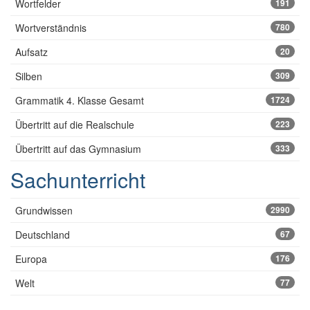
Wortfelder
191
Wortverständnis
780
Aufsatz
20
Silben
309
Grammatik 4. Klasse Gesamt
1724
Übertritt auf die Realschule
223
Übertritt auf das Gymnasium
333
Sachunterricht
Grundwissen
2990
Deutschland
67
Europa
176
Welt
77