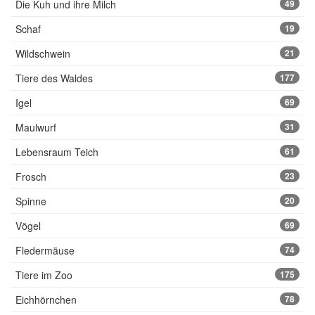
Die Kuh und ihre Milch
49
Schaf
19
Wildschwein
21
Tiere des Waldes
177
Igel
69
Maulwurf
31
Lebensraum Teich
61
Frosch
23
Spinne
20
Vögel
69
Fledermäuse
74
Tiere im Zoo
175
Eichhörnchen
78