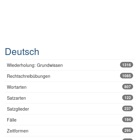
Deutsch
Wiederholung: Grundwissen
1316
Rechtschreibübungen
1085
Wortarten
807
Satzarten
122
Satzglieder
237
Fälle
194
Zeitformen
295