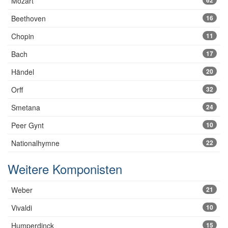
Mozart
62
Beethoven
16
Chopin
11
Bach
17
Händel
20
Orff
32
Smetana
24
Peer Gynt
10
Nationalhymne
22
Weitere Komponisten
Weber
21
Vivaldi
10
Humperdinck
15