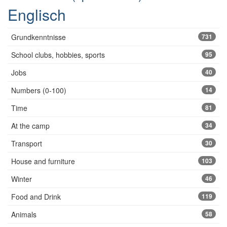
Englisch
Grundkenntnisse
731
School clubs, hobbies, sports
95
Jobs
40
Numbers (0-100)
14
Time
81
At the camp
34
Transport
30
House and furniture
103
Winter
46
Food and Drink
119
Animals
58