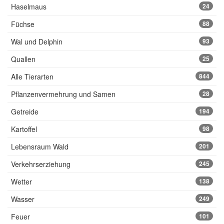
Haselmaus
24
Füchse
88
Wal und Delphin
93
Quallen
25
Alle Tierarten
844
Pflanzenvermehrung und Samen
28
Getreide
194
Kartoffel
98
Lebensraum Wald
201
Verkehrserziehung
245
Wetter
138
Wasser
249
Feuer
101