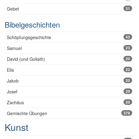
Gebet
31
Bibelgeschichten
Schöpfungsgeschichte
43
Samuel
23
David (und Goliath)
20
Elia
22
Jakob
20
Josef
29
Zachäus
20
Gemischte Übungen
378
Kunst