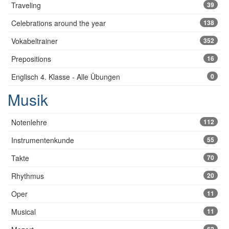
Traveling
39
Celebrations around the year
138
Vokabeltrainer
352
Prepositions
16
Englisch 4. Klasse - Alle Übungen
0
Musik
Notenlehre
112
Instrumentenkunde
55
Takte
70
Rhythmus
20
Oper
11
Musical
11