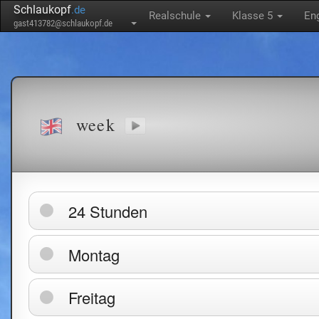
Schlaukopf
.de
Realschule
Klasse 5
En
gast413782@schlaukopf.de
week
24 Stunden
Montag
Freitag