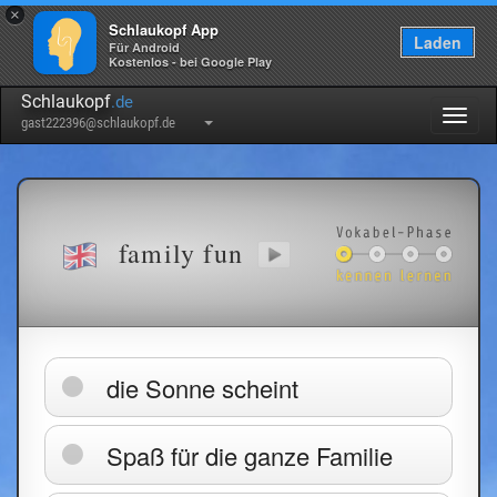
×
Schlaukopf App
Laden
Für Android
Kostenlos - bei Google Play
Schlaukopf
.de
Togg
gast222396@schlaukopf.de
navig
family fun
die Sonne scheint
Spaß für die ganze Familie